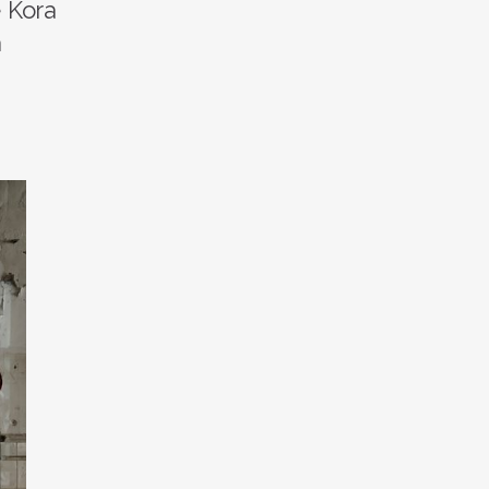
e Kora
a