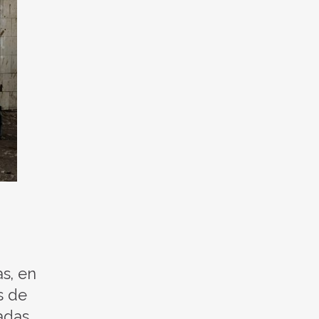
s, en
s de
adas