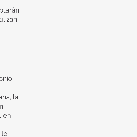
optarán
ilizan
onio,
na, la
en
, en
 lo