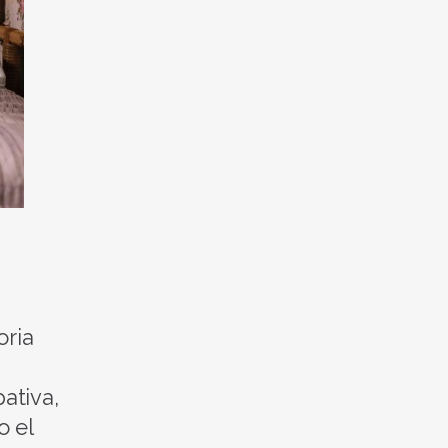
oria
pativa,
o el