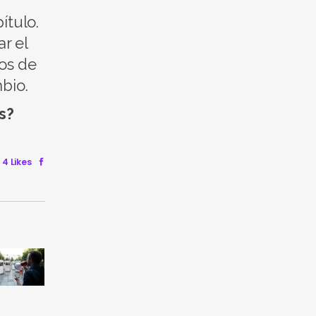
ítulo.
r el
mos de
bio.
s?
4 Likes