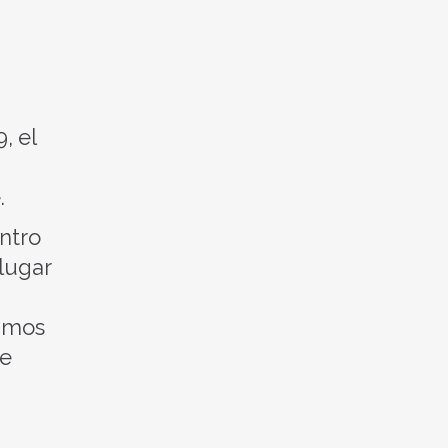
, el
.
ntro
 lugar
dimos
ue