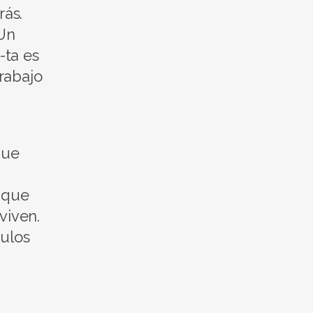
ás.
 Un
-ta es
trabajo
que
 que
viven.
culos