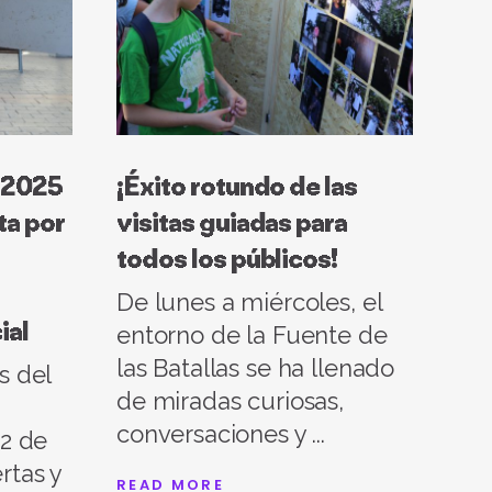
l 2025
¡Éxito rotundo de las
ta por
visitas guiadas para
todos los públicos!
De lunes a miércoles, el
ial
entorno de la Fuente de
las Batallas se ha llenado
s del
de miradas curiosas,
conversaciones y
12 de
rtas y
READ MORE