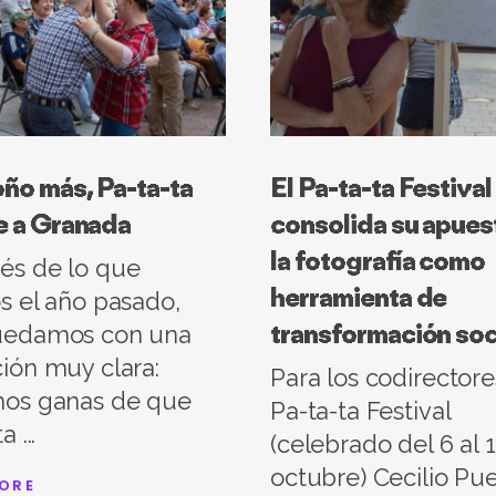
ño más, Pa-ta-ta
El Pa-ta-ta Festiva
e a Granada
consolida su apues
la fotografía como
és de lo que
herramienta de
s el año pasado,
transformación soc
uedamos con una
ión muy clara:
Para los codirectore
mos ganas de que
Pa-ta-ta Festival
ta
(celebrado del 6 al 
octubre) Cecilio Pue
ORE