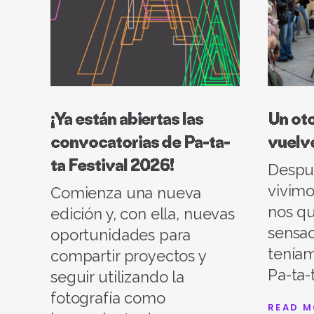
¡Ya están abiertas las
Un oto
convocatorias de Pa-ta-
vuelv
ta Festival 2026!
Despu
vivimo
Comienza una nueva
nos q
edición y, con ella, nuevas
sensac
oportunidades para
tenía
compartir proyectos y
Pa-ta-
seguir utilizando la
fotografía como
READ M