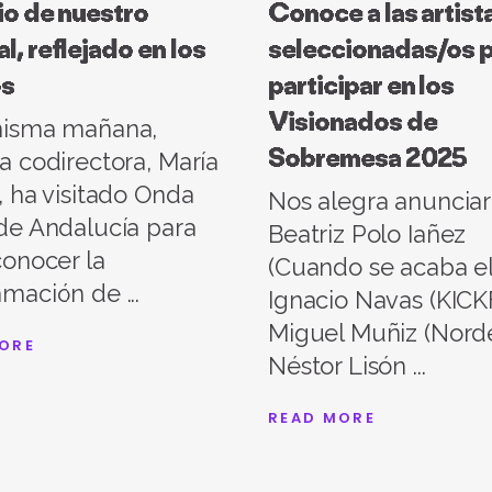
cio de nuestro
Conoce a las artist
al, reflejado en los
seleccionadas/os 
s
participar en los
Visionados de
misma mañana,
Sobremesa 2025
a codirectora, María
, ha visitado Onda
Nos alegra anuncia
de Andalucía para
Beatriz Polo Iañez
conocer la
(Cuando se acaba el 
amación de
Ignacio Navas (KICK
Miguel Muñiz (Nordé
ORE
Néstor Lisón
READ MORE