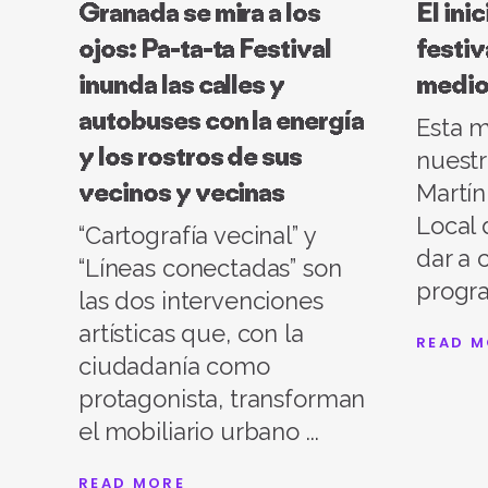
Granada se mira a los
El ini
ojos: Pa-ta-ta Festival
festiv
inunda las calles y
medio
autobuses con la energía
Esta 
y los rostros de sus
nuestr
vecinos y vecinas
Martín
Local 
“Cartografía vecinal” y
dar a 
“Líneas conectadas” son
progr
las dos intervenciones
artísticas que, con la
READ M
ciudadanía como
protagonista, transforman
el mobiliario urbano
READ MORE