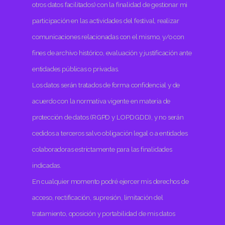
otros datos facilitados) con la finalidad de gestionar mi
participación en las actividades del festival, realizar
comunicaciones relacionadas con el mismo, y/o con
fines de archivo histórico, evaluación y justificación ante
entidades públicas o privadas.
Los datos serán tratados de forma confidencial y de
acuerdo con la normativa vigente en materia de
protección de datos (RGPD y LOPDGDD), y no serán
cedidos a terceros salvo obligación legal o a entidades
colaboradoras estrictamente para las finalidades
indicadas.
En cualquier momento podré ejercer mis derechos de
acceso, rectificación, supresión, limitación del
tratamiento, oposición y portabilidad de mis datos