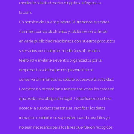
mediante solicitud escrita dirigida a: info@pa-ta-
ta.com.
En nombre de La Ampliadora SL tratamos sus datos
(nombre, correo electrónico y teléfono) con el fin de
enviarle publicidad relacionada con nuestros productos
y servicios por cualquier medio (postal, email o
teléfono) e invitarle a eventos organizados por la
empresa. Los datos que nos proporcionó se
conservarán mientras no solicite el cese de la actividad.
Los datos no se cederán a terceros salvo en los casos en
que exista una obligación legal. Usted tiene derecho a
acceder a sus datos personales, rectificar los datos
inexactos o solicitar su supresión cuando los datos ya
no sean necesarios para los fines que fueron recogidos.