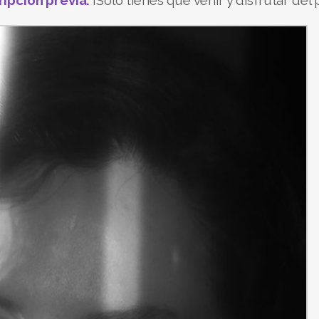
ripción previa.
¡Solo tienes que venir y disfrutar del