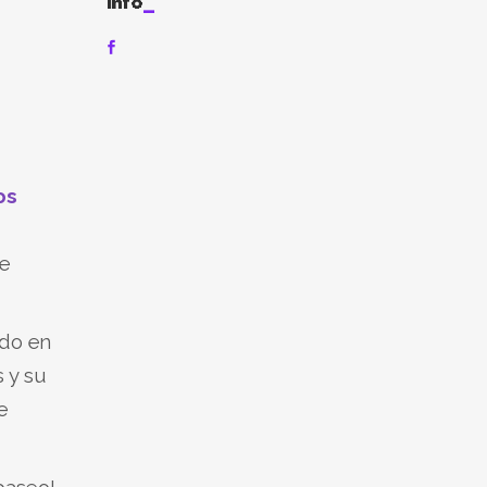
Info
os
re
do en
 y su
e