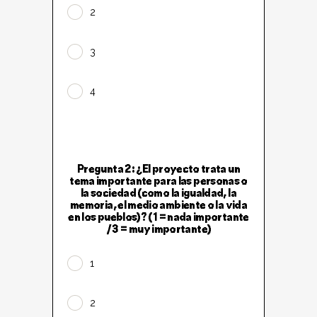
2
3
4
Pregunta 2: ¿El proyecto trata un
tema importante para las personas o
la sociedad (como la igualdad, la
memoria, el medio ambiente o la vida
en los pueblos)? (1 = nada importante
/ 3 = muy importante)
1
2