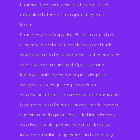
tratamiento, oposición y portabilidad de mis datos
mediante solicitud escrita dirigida a: info@pa-ta-
ta.com.
En nombre de La Ampliadora SL tratamos sus datos
(nombre, correo electrónico y teléfono) con el fin de
enviarle publicidad relacionada con nuestros productos
y servicios por cualquier medio (postal, email o
teléfono) e invitarle a eventos organizados por la
empresa. Los datos que nos proporcionó se
conservarán mientras no solicite el cese de la actividad.
Los datos no se cederán a terceros salvo en los casos en
que exista una obligación legal. Usted tiene derecho a
acceder a sus datos personales, rectificar los datos
inexactos o solicitar su supresión cuando los datos ya