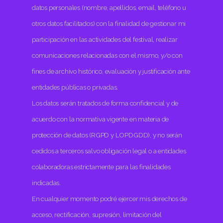
datos personales (nombre, apellidos, email, teléfono u
otros datos facilitados) con la finalidad de gestionar mi
participación en las actividades del festival, realizar
comunicaciones relacionadas con el mismo, y/o con
fines de archivo histórico, evaluación y justificación ante
entidades públicas o privadas.
Los datos serán tratados de forma confidencial y de
acuerdo con la normativa vigente en materia de
protección de datos (RGPD y LOPDGDD), y no serán
cedidos a terceros salvo obligación legal o a entidades
colaboradoras estrictamente para las finalidades
indicadas.
En cualquier momento podré ejercer mis derechos de
acceso, rectificación, supresión, limitación del