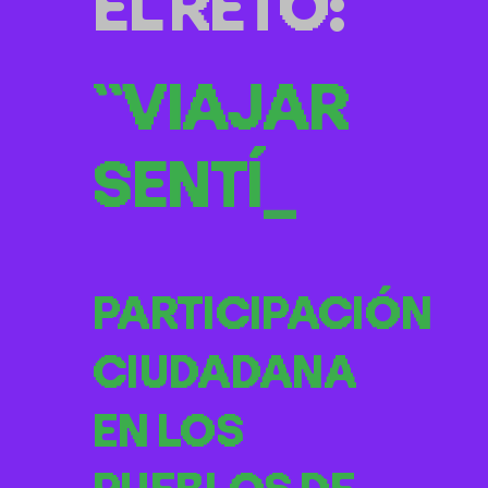
EL RETO:
``VIAJAR
SENTÍO``
_
PARTICIPACIÓN
CIUDADANA
EN LOS