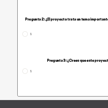
Pregunta 2: ¿El proyecto trata un tema importante 
1
Pregunta 3: ¿Crees que este proyecto
1