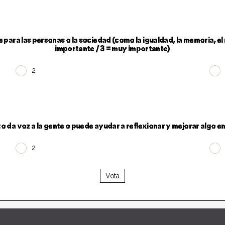
para las personas o la sociedad (como la igualdad, la memoria, el 
importante / 3 = muy importante)
2
 da voz a la gente o puede ayudar a reflexionar y mejorar algo en
2
Vota