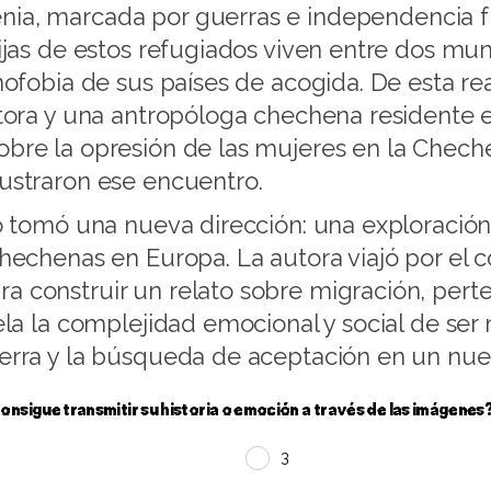
ia, marcada por guerras e independencia fr
hijas de estos refugiados viven entre dos mu
enofobia de sus países de acogida. De esta r
utora y una antropóloga chechena residente 
obre la opresión de las mujeres en la Chech
ustraron ese encuentro.
o tomó una nueva dirección: una exploración 
chechenas en Europa. La autora viajó por el 
 construir un relato sobre migración, perten
ela la complejidad emocional y social de ser 
ierra y la búsqueda de aceptación en un nue
onsigue transmitir su historia o emoción a través de las imágenes?
3